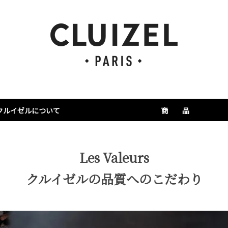
クルイゼルについて
商 品
ランテーション
ルイゼルの物語
ウハウ・品質へのコミット
2026新商品
ギフトコレクション
シングルプランテーシ
ビーン・トゥ・ボンボ
プチギフト＆タブレッ
焼き菓子
その他
会員限定ページ
Les Valeurs
クルイゼルの品質へのこだわり