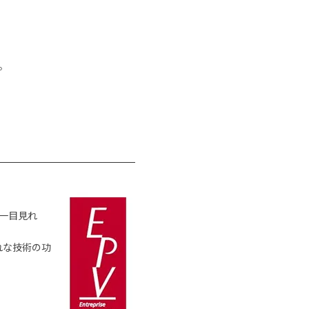
。
一目見れ
れな技術の功