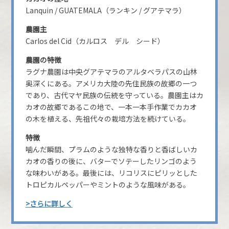
Lanquin / GUATEMALA（ランキン / グアテマラ）
農園主
Carlos del Cid（カルロス デル シード）
農園の特徴
ラグナ農園は中央グアテマラのアルタベラパスの山林
奥深くにある。アメリカ大陸の先住民族の故郷の一つ
であり、古代マヤ民族の伝統を守っている。農園主はカ
カオの故郷であるこの地で、一本一本手作業でカカオ
の木を植える、先祖代々の栽培方法を続けている。
特徴
噛んだ瞬間、プラムのような独特な香りと香ばしいカ
カオの香りの後に、バターでソテーしたリンゴのよう
な味わいがある。最後には、リコリスにピリッとした
トロピカルペッパーやミントのような風味がある。
>さらに詳しく