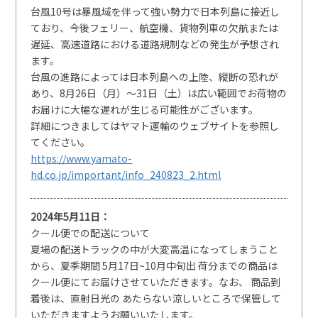
台風10号は暴風域を伴って強い勢力で日本列島に接近し
ており、今後フェリー、航空機、貨物列車の欠航または
遅延、高速道路における道路規制などの発生が予想され
ます。
台風の進路によっては日本列島への上陸、縦断の恐れが
あり、8月26日（月）～31日（土）は広い範囲でお荷物の
お届けに大幅な遅れが生じる可能性がございます。
詳細につきましてはヤマト運輸のウェブサイトを参照し
てください。
https://www.yamato-
hd.co.jp/important/info_240823_2.html
2024年5月11日
クール便での配送について
夏場の配送トラックの中が大変高温になってしまうこと
から、夏季期間 5月17日~10月中旬出 荷分までの商品は
クール便にてお届けさせていただきます。なお、 商品到
着後は、直射日光の あたらない涼しいところで保管して
いただきますようお願いいたします。