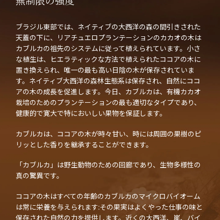
無制限の強度
ブラジル東部では、ネイティブの大西洋の森の間引きされた
天蓋の下に、リアチュエロプランテーションのカカオの木は
カブルカの祖先のシステムに従って植えられています。小さ
な植生は、ヒエラティックな方法で植えられたココアの木に
置き換えられ、唯一の最も高い日陰の木が保存されていま
す。ネイティブ大西洋の森林生態系は保存され、自然にココ
アの木の成長を促進します。今日、カブルカは、有機カカオ
栽培のためのプランテーションの最も適切なタイプであり、
健康的で寛大で特においしい果物を保証します。
カブルカは、ココアの木が時々甘い、時には周囲の果樹のピ
リッとした香りを継承することができます。
「カブルカ」は野生動物のための回廊であり、生物多様性の
真の驚異です。
ココアの木はすべての年齢のカブルカのマイクロバイオーム
は常に栄養を与えられます:その果実はよくやった仕事の味と
保存された自然の力を提供します。近くの大西洋、嵐、バイ