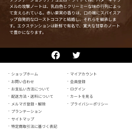
メルの攻撃ノートは、乳白色とクリーミーな味の行列によっ
て支えられている。赤い果実の香りは、口の端にスパイスア
ップ自発的なローストココアと結婚し、それらを継承しま
す。エクステンションは新鮮で有名で、寛大な甘草のノート
で豊かになります。
ショップホーム
マイアカウント
お問い合わせ
会員登録
お支払い方法について
ログイン
配送方法・送料について
カートを見る
メルマガ登録・解除
プライバシーポリシー
プランテーション
サイトマップ
特定商取引法に基づく表記