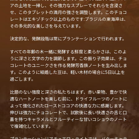
アの土地を一掃し、その強力なスプレーでそれらを含浸さ
せ、このタブレットの満月の強さを調整します。このチョコ
レートはエキゾチック以上のものです:ブラジルの東海岸は、
その多元的な美しさを与えています。
決定的な、発酵段階は常にプランテーションで行われます。
すべての年齢の木一緒に発酵する鮮度と柔らかさは、このよ
うに深さと文字の力を調節します。この振り子効果は、チョ
コレートのユニークさを作る発酵芳香族ノートを生み出しま
す。このように結婚した豆は、軽い木材の場合に5日以上を
過ごします。
比類のない強度と深さの私たちはまず、赤い果物、豊かで快
適なハートノートを楽しむ前に、ドライフルーツのノートに
よって強化されたローストココアの快適な力に感謝します。
伸びは強力にチョコレートで、試飲後に長い快適さの舌と口
蓋を持つキャラメルとフルーティーな甘いコショウのノート
で複雑化しています。
プランテーションリアチュエロ・ライトでは、バターキャラ