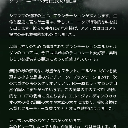
グアイユーペ先住民の遺産
シマウマの遺跡の上に、プランテーションが拡大します。生
命と歴史に富んだ土壌は、新しいユニークで特徴的な味を創
り出します。彼らの神々にそれを捧げ、アステカはココアを
提供の最も象徴的なものにしました。
以前は神々のために超越されたプランテーションエルジャル
ダンのココアは、今では世界中のチョコレート愛好家に素晴
らしいを提供する製造によって超越されています。
無限の緑の崇高な、緑豊かなフラット、エルジャルダンを戴
冠する小さな農場のパッチワーク。プランテーションは、次
のボゴタの南のメタリオアリアリ川の平原とラ・マカレナ自
然保護区にまたがっています。この風景の中のすべては例外
的なココアの栽培に役立ちます。エル・ジャルディンのカカ
オの木の根は周囲の木々や木立の木々に加わり、根の交換は
木質とフルーティーな香りでカカオ豆を峡谷に与えました。
豆は古い木製のバケツに広がっています。
葉のドレープによって太陽から保護され、豆は発酵する。彼