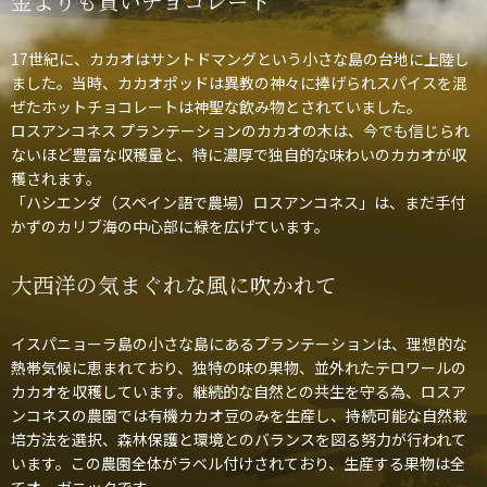
金よりも貴いチョコレート
17世紀に、カカオはサントドマングという小さな島の台地に上陸し
ました。当時、カカオポッドは異教の神々に捧げられスパイスを混
ぜたホットチョコレートは神聖な飲み物とされていました。
ロスアンコネス プランテーションのカカオの木は、今でも信じられ
ないほど豊富な収穫量と、特に濃厚で独自的な味わいのカカオが収
穫されます。
「ハシエンダ（スペイン語で農場）ロスアンコネス」は、まだ手付
かずのカリブ海の中心部に緑を広げています。
大西洋の気まぐれな風に吹かれて
イスパニョーラ島の小さな島にあるプランテーションは、理想的な
熱帯気候に恵まれており、独特の味の果物、並外れたテロワールの
カカオを収穫しています。継続的な自然との共生を守る為、ロスア
ンコネスの農園では有機カカオ豆のみを生産し、持続可能な自然栽
培方法を選択、森林保護と環境とのバランスを図る努力が行われて
います。この農園全体がラベル付けされており、生産する果物は全
てオーガニックです。