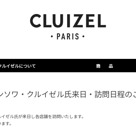
クルイゼルについて
商 品
ランテーション
ルイゼルの物語
ウハウ・品質へのコミット
2026新商品
ギフトコレクション
シングルプランテーシ
ビーン・トゥ・ボンボ
プチギフト＆タブレッ
焼き菓子
その他
会員限定ページ
ンソワ・クルイゼル氏来日・訪問日程の
ルイゼル氏が来日し各店舗を訪問いたします。
います。