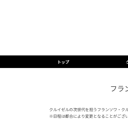
トップ
プ
ク
ノ
フラ
クルイゼルの次世代を担うフランソワ・ク
※日程は都合により変更となることがござ